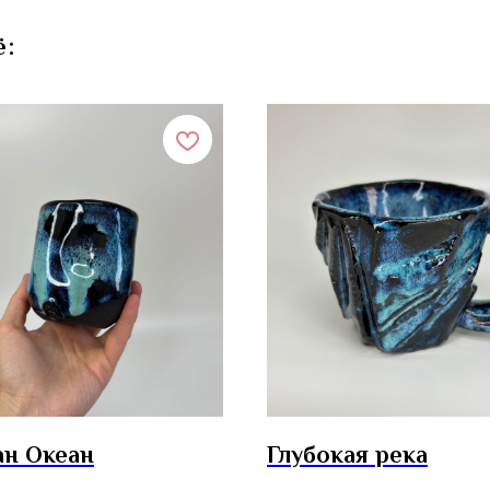
ё:
ан Океан
Глубокая река