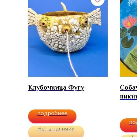
Клубочница Фугу
Соба
пикн
подробнее
по
Нет в наличии