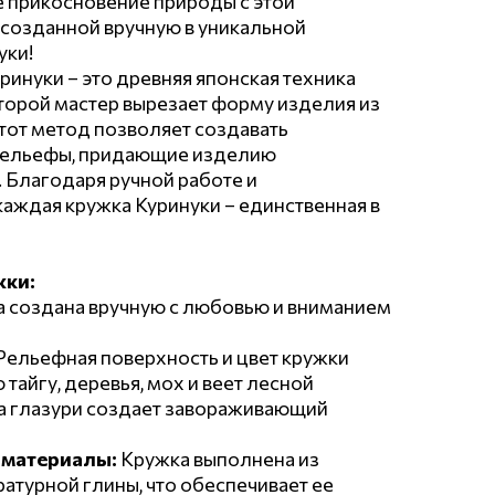
 прикосновение природы с этой
созданной вручную в уникальной
уки!
ринуки – это древняя японская техника
оторой мастер вырезает форму изделия из
Этот метод позволяет создавать
 рельефы, придающие изделию
 Благодаря ручной работе и
каждая кружка Куринуки – единственная в
жки:
 создана вручную с любовью и вниманием
Рельефная поверхность и цвет кружки
тайгу, деревья, мох и веет лесной
на глазури создает завораживающий
 материалы:
Кружка выполнена из
турной глины, что обеспечивает ее