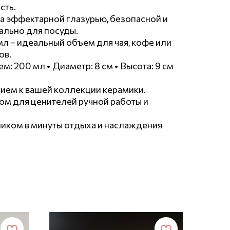
сть.
 эффектарной глазурью, безопасной и
ально для посуды.
л – идеальный объем для чая, кофе или
ов.
м: 200 мл • Диаметр: 8 см • Высота: 9 см
ием к вашей коллекции керамики.
ом для ценителей ручной работы и
иком в минуты отдыха и наслаждения