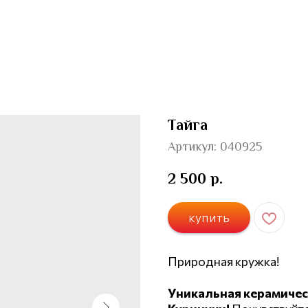
Тайга
Артикул:
040925
2 500
р.
купить
Природная кружка!
Уникальная керамичес