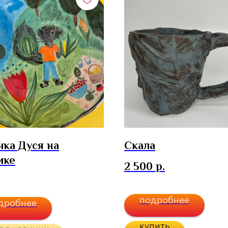
чка Дуся на
Скала
ике
2 500
р.
подробнее
дробнее
купить