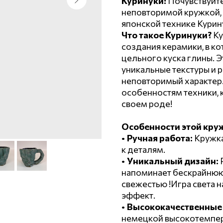
Куринуки!
Почувствуйте
неповторимой кружкой, 
японской технике Курин
Что такое Куринуки?
Ку
создания керамики, в к
цельного куска глины. 
уникальные текстуры и
неповторимый характер.
особенностям техники, 
своем роде!
Особенности этой кру
•
Ручная работа:
Кружка
к деталям.
•
Уникальный дизайн:
напоминает бескрайнюю 
свежестью !Игра света 
эффект.
•
Высококачественные
немецкой высокотемпера